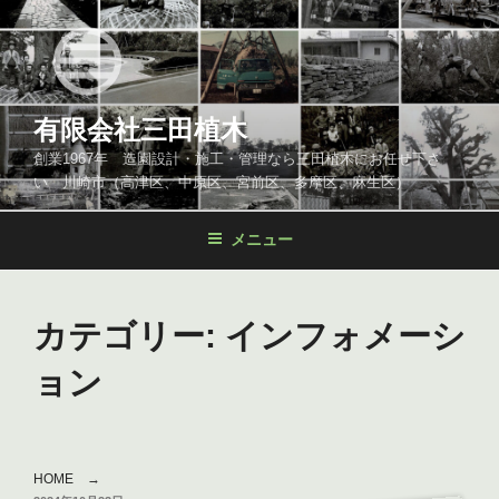
コ
ン
テ
ン
ツ
有限会社三田植木
へ
創業1967年 造園設計・施工・管理なら三田植木にお任せ下さ
ス
い 川崎市（高津区、中原区、宮前区、多摩区、麻生区）
キ
ッ
メニュー
プ
カテゴリー:
インフォメーシ
ョン
HOME
→