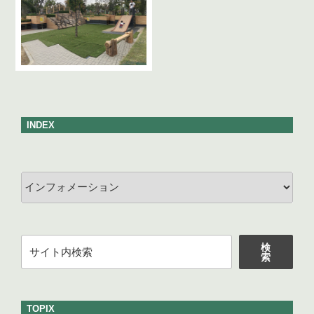
INDEX
カ
テ
ゴ
リ
検
ー
検
索
索
TOPIX