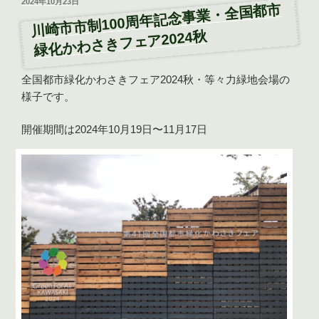
投
2024年10月23日
川崎市市制100周年記念事業・全国都市
稿
日:
緑化かわさきフェア2024秋
全国都市緑化かわさきフェア2024秋・等々力緑地会場の
様子です。
開催期間は2024年10月19日〜11月17日