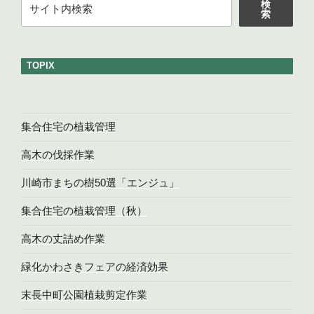
ー
検
索
索
TOPIX
集合住宅の植栽管理
高木の伐採作業
川崎市まちの樹50選「エンジュ」
集合住宅の植栽管理（秋）
高木の丈詰め作業
緑化かわさきフェアの経済効果
末長中町公園植栽剪定作業