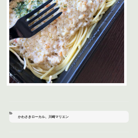
カ
かわさきローカル
、
川崎マリエン
テ
ゴ
リ