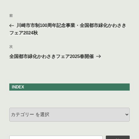
ー
投
前
前
稿
の
川崎市市制100周年記念事業・全国都市緑化かわさき
ナ
投
フェア2024秋
ビ
稿
ゲ
次
次
の
ー
全国都市緑化かわさきフェア2025春開催
投
シ
稿
ョ
ン
INDEX
カ
テ
ゴ
リ
検