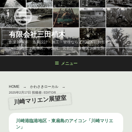
コ
ン
テ
ン
ツ
有限会社三田植木
へ
創業1967年 造園設計・施工・管理なら三田植木にお任せ下さ
ス
い 川崎市（高津区、中原区、宮前区、多摩区、麻生区）
キ
ッ
メニュー
プ
HOME
→
かわさきローカル
→
投
2025年2月17日
投稿者:
EDITOR
川崎マリエン展望室
稿
日:
川崎港臨港地区・東扇島のアイコン「川崎マリエ
ン」