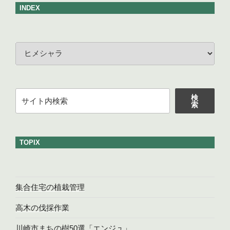
INDEX
カ
テ
ゴ
リ
検
ー
検
索
索
TOPIX
集合住宅の植栽管理
高木の伐採作業
川崎市まちの樹50選「エンジュ」