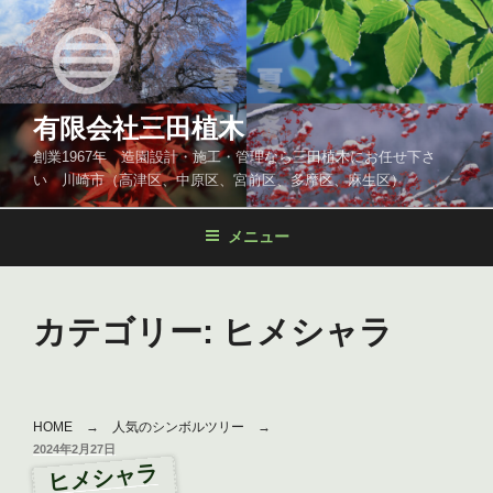
コ
ン
テ
ン
ツ
有限会社三田植木
へ
創業1967年 造園設計・施工・管理なら三田植木にお任せ下さ
ス
い 川崎市（高津区、中原区、宮前区、多摩区、麻生区）
キ
ッ
メニュー
プ
カテゴリー:
ヒメシャラ
HOME
→
人気のシンボルツリー
→
投
2024年2月27日
ヒメシャラ
稿
日: