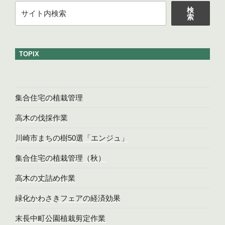
検
ー
検
索
索
TOPIX
集合住宅の植栽管理
高木の伐採作業
川崎市まちの樹50選「エンジュ」
集合住宅の植栽管理（秋）
高木の丈詰め作業
緑化かわさきフェアの経済効果
末長中町公園植栽剪定作業