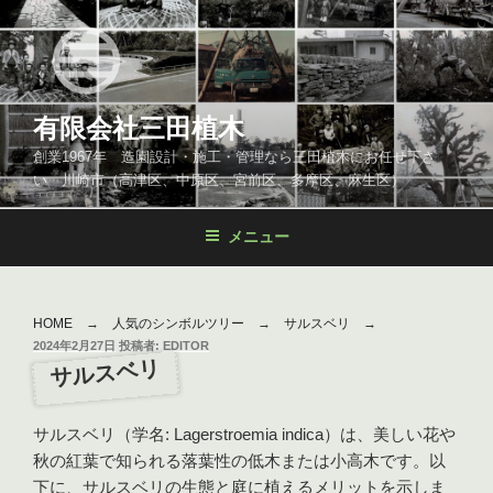
コ
ン
テ
ン
ツ
有限会社三田植木
へ
創業1967年 造園設計・施工・管理なら三田植木にお任せ下さ
ス
い 川崎市（高津区、中原区、宮前区、多摩区、麻生区）
キ
ッ
メニュー
プ
HOME
→
人気のシンボルツリー
→
サルスベリ
→
投
2024年2月27日
投稿者:
EDITOR
サルスベリ
稿
日:
サルスベリ（学名: Lagerstroemia indica）は、美しい花や
秋の紅葉で知られる落葉性の低木または小高木です。以
下に、サルスベリの生態と庭に植えるメリットを示しま