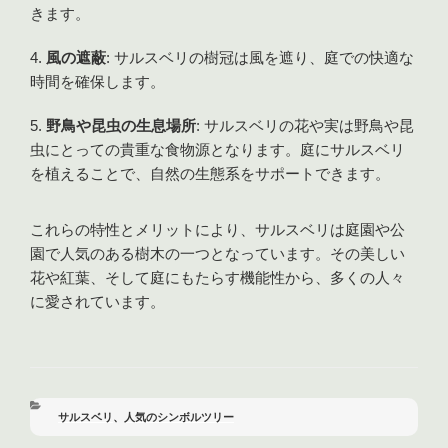
きます。
風の遮蔽
: サルスベリの樹冠は風を遮り、庭での快適な
時間を確保します。
野鳥や昆虫の生息場所
: サルスベリの花や実は野鳥や昆
虫にとっての貴重な食物源となります。庭にサルスベリ
を植えることで、自然の生態系をサポートできます。
これらの特性とメリットにより、サルスベリは庭園や公
園で人気のある樹木の一つとなっています。その美しい
花や紅葉、そして庭にもたらす機能性から、多くの人々
に愛されています。
カ
サルスベリ
、
人気のシンボルツリー
テ