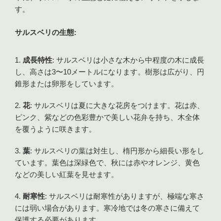
す。
サルスベリの生態:
成長特性
: サルスベリは小さな木から中程度の木に成長
し、高さは3〜10メートルになります。樹形は広がり、円
錐形または卵形をしています。
花
: サルスベリは夏に大きな花房をつけます。花は赤、
ピンク、紫などの色彩豊かで美しい花弁を持ち、木全体
を覆うように咲きます。
葉
: サルスベリの葉は対生し、楕円形から細長い形をし
ています。葉色は深緑色で、秋には赤やオレンジ、黄色
などの美しい紅葉を見せます。
耐寒性
: サルスベリは耐寒性がありますが、極端な寒さ
には弱い場合があります。寒冷地では冬の寒さに備えて
保護する必要があります。