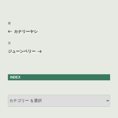
ゴ
リ
ー
投
前
前
稿
の
カナリーヤシ
ナ
投
ビ
稿
次
次
ゲ
の
ジューンベリー
投
ー
稿
シ
ョ
INDEX
ン
カ
テ
ゴ
リ